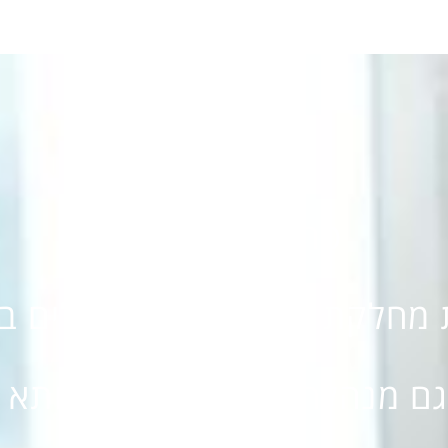
פרופ' אירית בכר
מחלקת עיניים בבית החולים ביל
 מנהלת רפואית של "אסותא 