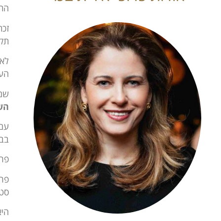
התמ
זכת
תקו
העיניי
שם 
הש
עם 
בבת
פרו
פרו
סטו
היא