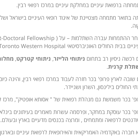
חתה ברפואת עיניים במחלקת עיניים במרכז רפואי רבין.
ה בתואר מתמחה מצטיינת של איגוד רופאי העיניים בישראל ושל 
ה.
ם בבית החולים האוניברסיטאי Toronto Western Hospital שבטורונטו, קנדה.
רכשה ניסיון רב בתחום
ניתוחי הלייזר
,
ניתוחי קטרקט
,
מחלות
תלת קרנית
.
שובה לארץ פרופ' בכר חזרה לעבוד במרכז רפואי רבין, והינה כיו
י החולים בילינסון, השרון ושניידר.
פ' בכר משמשת גם מנהלת רפואית של " אסותא אופטיק", מרכז ל
פ' בכר עוסקת במחקר, ופרסמה עשרות מאמרים בעיתונים בינלאומ
דנטים לרפואה ומתמחים , ומרצה בכנסים מדעיים בארץ ובעולם.
 חברה באקדמיה האמריקאית והאירופאית לרפואת עיניים ובארגון