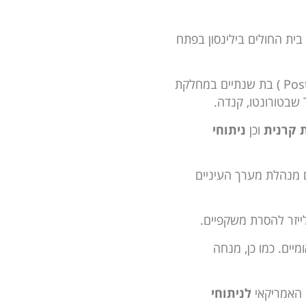
בית החולים בילינסון בפתח
לאחר ההתמחות עברה השתלמות – על ( Post-Doctoral Fellowship ) בת שנתיים במחלקת
 קרנית
וכן
ניתוחי
ם מנהלת מערך העיניים
ייזר להסרת משקפיים.
יים. כמו כן, מנחה
 האמריקאי
לניתוחי