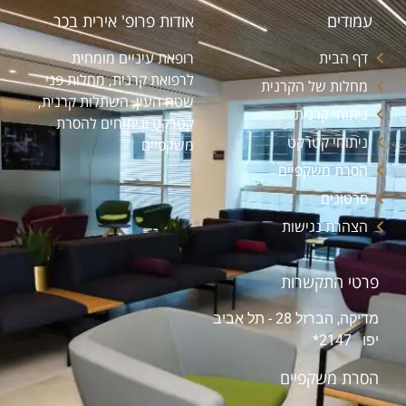
עמודים
אודות פרופ' אירית בכר
דף הבית
רופאת עיניים מומחית
לרפואת קרנית, מחלות פני
מחלות של הקרנית
שטח העין, השתלות קרנית,
ניתוחי קרנית
קטרקט וניתוחים להסרת
ניתוחי קטרקט
משקפיים
הסרת משקפיים
סרטונים
הצהרת נגישות
פרטי התקשרות
מדיקה, הברזל 28 - תל אביב
יפו 2147*
הסרת משקפיים