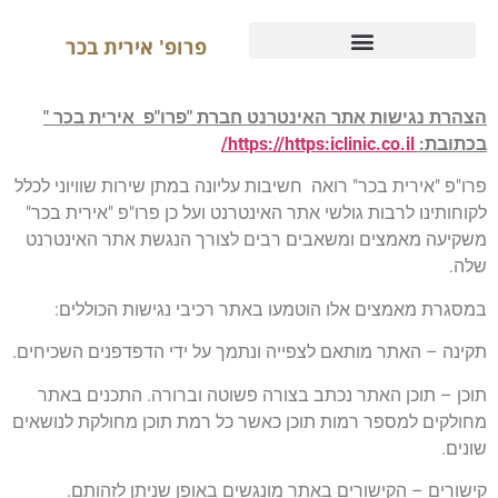
פרופ' אירית בכר
הצהרת נגישות אתר האינטרנט חברת "פרו"פ אירית בכר "
בכתובת:
https://https:iclinic.co.il/
פרו"פ "אירית בכר" רואה חשיבות עליונה במתן שירות שוויוני לכלל
לקוחותינו לרבות גולשי אתר האינטרנט ועל כן פרו"פ "אירית בכר"
משקיעה מאמצים ומשאבים רבים לצורך הנגשת אתר האינטרנט
שלה.
במסגרת מאמצים אלו הוטמעו באתר רכיבי נגישות הכוללים:
תקינה – האתר מותאם לצפייה ונתמך על ידי הדפדפנים השכיחים.
תוכן – תוכן האתר נכתב בצורה פשוטה וברורה. התכנים באתר
מחולקים למספר רמות תוכן כאשר כל רמת תוכן מחולקת לנושאים
שונים.
קישורים – הקישורים באתר מונגשים באופן שניתן לזהותם.