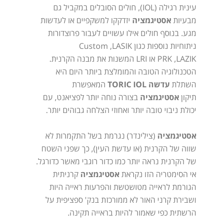
עינית רגילה
(IOL)
, חולים הסובלים במקביל גם
מבעיות
אסטיגמציה
יזדקקו למשקפיים או לעדשות
מגע. בנוסף חולים אילו עשויים לעבור פרוצדורות
ניתוחיות נוספות כגון
LASIK
,
Custom
LAZIK
,
PRK
או
LRI
המשנות את מבנה הקרנית.
הטכנולוגיה הטובה והמומלצת ביותר היום היא
השתלת
עדשה
TORIC IOL
המאפשרת
תיקון
אסטיגמציה
בצורה נוחה יותר לפציאנט, עם
יכולת ניבוי טובה יותר ואחוזי הצלחה גבוהים יותר.
אסטיגמציה
(צילינדר) נגרמת בשל התקמרות לא
שווה של הקרנית (או עדשת העין), כך שפני השטח
של הקרנית נראה יותר כמו כדור רוגבי מאשר כדורגל.
אי הסימטריה הזו נקראת
אסטיגמציה
קרניתית
הגורמת לראייה מטושטשת והפרעות ראייה היות
ושבירת קרני האור לא ממורכזת בנק' ספציפית על
הרשתית כפי שאמור להיות בראייה תקינה.