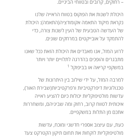
– רחוקים, קרובים ובטווחי הביניים.
היכולת לשנות את הפוקוס בטווח הראייה שלנו
נקראת מיקוד התאמה אקומודציה(התאמה): היכולת
של העדשה הטבעית של העין לשנות צורה, כדי
להתמקד על אובייקטים במרחקים שונים.
לרוע המזל, אנו מאבדים את היכולת הזאת ככל שאנו
מתבגרים והופכים בהדרגה לתלויים יותר ויותר
1
במשקפי קריאה או בביפוקל
למרבה המזל, על ידי שילוב בין היתרונות של
טכנולוגיות דיפרקטיביות ורפרקטיביות(שבירת האור),
עדשות מולטיפוקליות יכולות כיום להציע ראייה
איכותית לטווח קרוב, רחוק ומה שביניהם, ומשחררות
אתכם מן התלות במשקפיים.
כעת, עם עיצוב אספרי חדשני ומוכח, עדשות
מולטיפוקליות לוקחות את תחום תיקון הקטרקט צעד