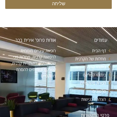
שליחה
עמודים
אודות פרופ' אירית בכר
דף הבית
רופאת עיניים מומחית
לרפואת קרנית, מחלות פני
מחלות של הקרנית
שטח העין, השתלות קרנית,
ניתוחי קרנית
קטרקט וניתוחים להסרת
ניתוחי קטרקט
משקפיים
הסרת משקפיים
סרטונים
הצהרת נגישות
פרטי התקשרות